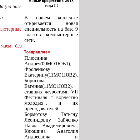
Новые профессии с 2013
года !!!
да (на базе
В нашем колледже
да
открывается новая
специальность на базе 9
пьютерные
классов: компьютерные
сети.
маем без
Поздравляем
Плюснина
Андрея(09МО1ЮВ1),
Фроленкову
Екатерину(11МО1ЮВ2),
Борисова
Евгения(11МО1ЮВ2),
ставших лауреатами VII
Фестиваля "Творчество
молодых", и их
преподавателей
Бормотову Татьяну
Леонидовну, Зайченко
Павла Владимировича,
Клюшина Анатолия
Андреевича и