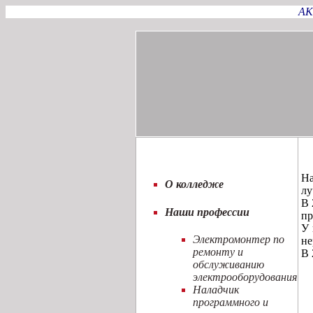
АК
На
О колледже
лу
В 
Наши профессии
пр
У 
Электромонтер по
не
ремонту и
В 
обслуживанию
электрооборудования
Наладчик
программного и