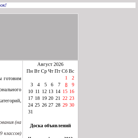
ок!
Август 2026
Пн
Вт
Ср
Чт
Пт
Сб
Вс
1
2
ы готовим
3
4
5
6
7
8
9
ионального
10
11
12
13
14
15
16
17
18
19
20
21
22
23
атегорий,
24
25
26
27
28
29
30
31
вания (на
Доска объявлений
9 классов)