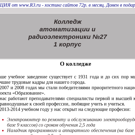
ЦИЯ от www.R3.ru - хостинг сайтов 72р. в месяц. Домен в подар
Колледж
атоматизации и
радиоэлектроники №27
1 корпус
О колледже
ше учебное заведение существует с 1931 года и до сих пор м
чшие трудовые кадры для нашего города.
2007 и 2008 годах мы стали победителяями приоритетного нац
оекта «Образование».
нас работают преподавателями специалисты первой и высшей к
равнодушные к своей профессии, любящие учить и учиться.
2013-2014 учебном году у нас открыт на следующие професии:
Электромонтер по ремонту и обслуживанию электрооборудо
базе 9 классов) со сроком обучения 2,5 года
Наладчик программного и аппаратного обеспечения (на базе 