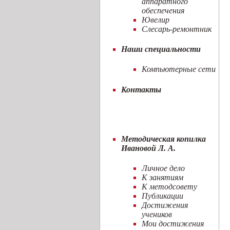
аппаратного
обеспечения
Ювелир
Слесарь-ремонтник
Наши специальности
Компьютерные сети
Контакты
Методическая копилка
Ивановой Л. А.
Личное дело
К занятиям
К методсовету
Публикации
Достижения
учеников
Мои достижения